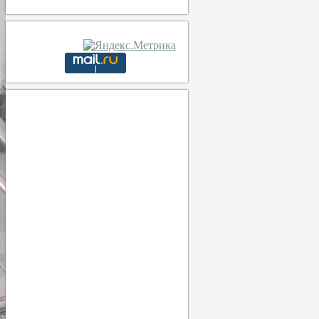
Тула
21:22,
8 августа, 2026
20
°C
пасмурно
70 %
1014 мб
8 Km/h
Порывы ветра:
11 Km/h
Облака:
100%
Видимость:
10 км
Восход:
04:53
Закат:
20:16