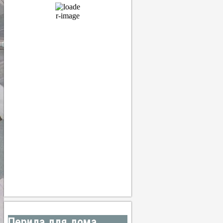
Прогноз
00:00
18
°
/
19
°
°C
0 mm
0%
9 Km/h
69%
1014 мб
0 mm/h
03:00
16
°
/
17
°
°C
0 mm
0%
9 Km/h
78%
1015 мб
0 mm/h
06:00
16
°
/
16
°
°C
0 mm
0%
11 Km/h
81%
1016 мб
0 mm/h
09:00
19
°
/
19
°
°C
0 mm
0%
16 Km/h
62%
1017 мб
0 mm/h
Погода от OpenWeatherMap
Перила для дома