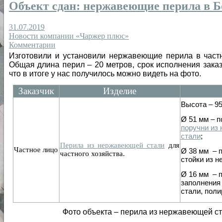
Объект сдан: нержавеющие перила в Бо
31.07.2019
Новости компании «Чаржер плюс»
Комментарии
Изготовили и установили нержавеющие перила в частн
Общая длина перил – 20 метров, срок исполнения заказ
что в итоге у нас получилось можно видеть на фото.
Заказчик
Изделие
Высота – 95
Ø 51 мм – 
поручни из
стали
;
Перила из нержавеющей стали
для
Частное лицо
Ø 38 мм – 
частного хозяйства.
стойки из 
Ø 16 мм – 
заполнения
стали, поли
Фото объекта – перила из нержавеющей ст