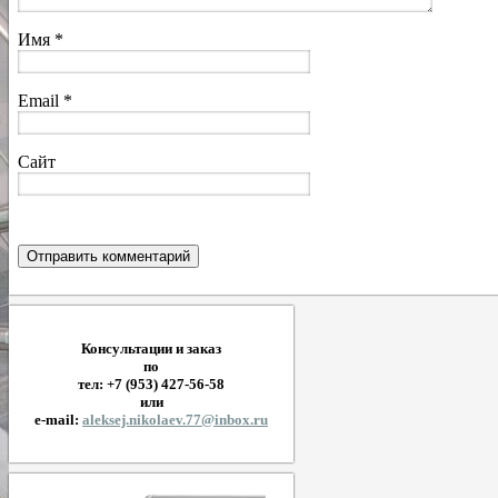
Имя
*
Email
*
Сайт
Консультации и заказ
по
тел: +7 (953) 427-56-58
или
e-mail:
aleksej.nikolaev.77@inbox.ru