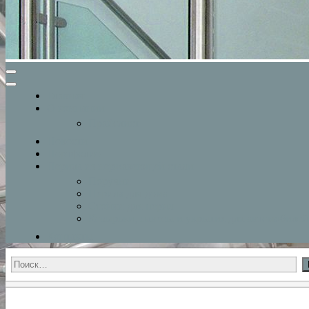
Главная
О компании
Прайслист
Новости
Портфолио
Перила из нержавеющей стали
Поручни
Перила для дома
Стойки для перил
Козырьки, навесы и укрытия для автомобилей
Контакты
Найти: