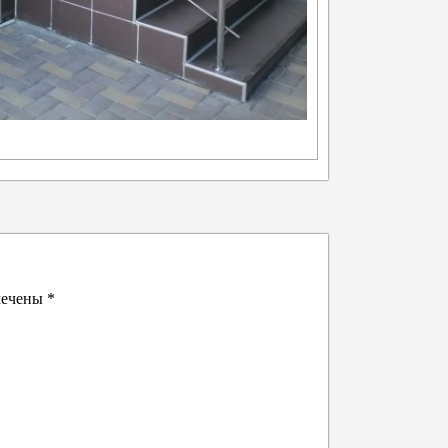
мечены
*