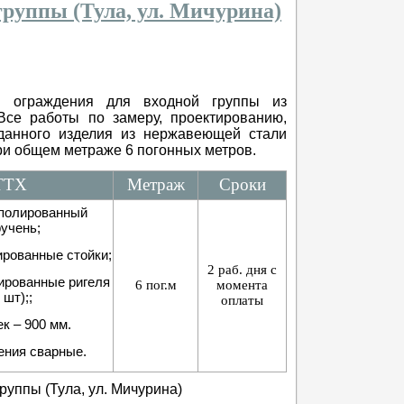
группы (Тула, ул. Мичурина)
ли ограждения для входной группы из
Все работы по замеру, проектированию,
данного изделия из нержавеющей стали
при общем метраже 6 погонных метров.
ТТХ
Метраж
Сроки
 полированный
учень;
ированные стойки;
2 раб. дня с
ированные ригеля
6 пог.м
момента
 шт);;
оплаты
ек – 900 мм.
ения сварные.
руппы (Тула, ул. Мичурина)