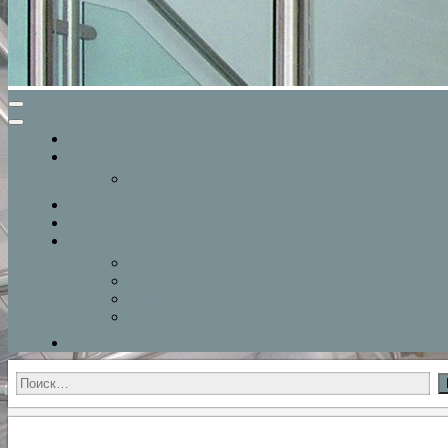
Главная
О компании
Прайслист
Новости
Портфолио
Перила из нержавеющей стали
Поручни
Перила для дома
Стойки для перил
Козырьки, навесы и укрытия для автомобилей
Контакты
Найти: