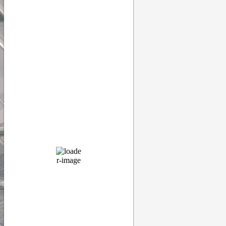
Тула
06:47,
7 августа, 2026
23
°C
облачно с прояснениями
75 %
1014 мб
6 Km/h
Порывы ветра:
9 Km/h
Облака:
77%
Видимость:
10 км
Восход:
04:52
Закат:
20:18
Прогноз
09:00
23
°
/
26
°
°C
0 mm
0%
9 Km/h
74%
1014 мб
0 mm/h
12:00
28
°
/
31
°
°C
0 mm
0%
15 Km/h