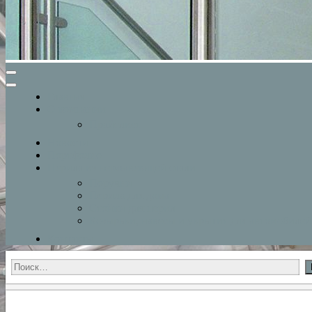
Главная
О компании
Прайслист
Новости
Портфолио
Перила из нержавеющей стали
Поручни
Перила для дома
Стойки для перил
Козырьки, навесы и укрытия для автомобилей
Контакты
Найти: