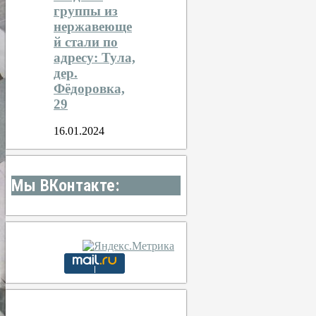
группы из
нержавеюще
й стали по
адресу: Тула,
дер.
Фёдоровка,
29
16.01.2024
Мы ВКонтакте: