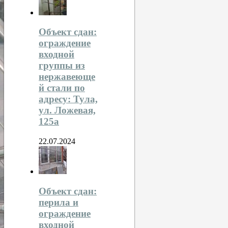
Объект сдан:
ограждение
входной
группы из
нержавеюще
й стали по
адресу: Тула,
ул. Ложевая,
125а
22.07.2024
Объект сдан:
перила и
ограждение
входной