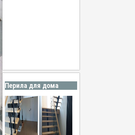
59%
1013 мб
0 mm/h
15:00
31
°
/
31
°
°C
0 mm
0%
16 Km/h
47%
1011 мб
0 mm/h
18:00
30
°
/
30
°
°C
0 mm
0%
13 Km/h
55%
1010 мб
0 mm/h
Погода от OpenWeatherMap
Перила для дома