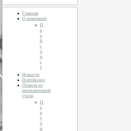
Главная
О компании
П
р
а
й
с
л
и
с
т
Новости
Портфолио
Перила из
нержавеющей
стали
П
о
р
у
ч
н