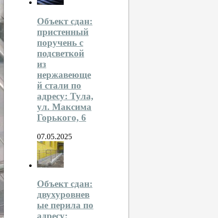
Объект сдан:
пристенный
поручень с
подсветкой
из
нержавеюще
й стали по
адресу: Тула,
ул. Максима
Горького, 6
07.05.2025
Объект сдан:
двухуровнев
ые перила по
адресу: