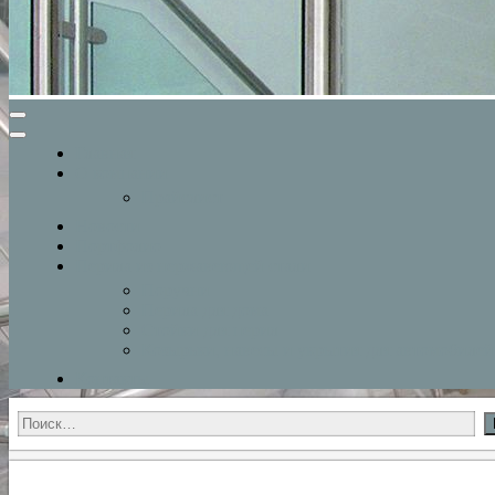
Главная
О компании
Прайслист
Новости
Портфолио
Перила из нержавеющей стали
Поручни
Перила для дома
Стойки для перил
Козырьки, навесы и укрытия для автомобилей
Контакты
Найти: