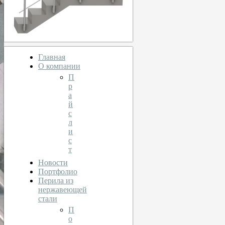
Главная
О компании
П
р
а
й
с
л
и
с
т
Новости
Портфолио
Перила из
нержавеющей
стали
П
о