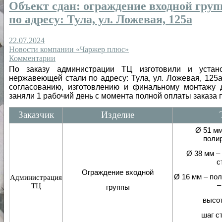
Объект сдан: ограждение входной гру
по адресу: Тула, ул. Ложевая, 125а
22.07.2024
Новости компании «Чаржер плюс»
Комментарии
По заказу администрации ТЦ изготовили и устан
нержавеющей стали по адресу: Тула, ул. Ложевая, 125а
согласованию, изготовлению и финальному монтажу 
заняли 1 рабочий день с момента полной оплаты заказа
Заказчик
Изделие
Ø 51 мм
поли
Ø 38 мм –
с
Ограждение входной
Ø 16 мм – по
Администрация
–
ТЦ
группы
высот
шаг ст