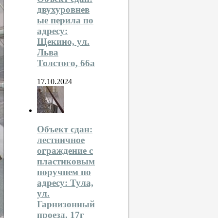
двухуровнев
ые перила по
адресу:
Щекино, ул.
Льва
Толстого, 66а
17.10.2024
Объект сдан:
лестничное
ограждение с
пластиковым
поручнем по
адресу: Тула,
ул.
Гарнизонный
проезд, 17г