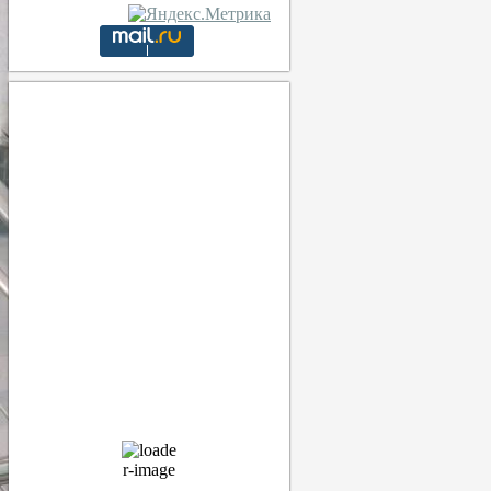
Тула
16:58,
9 августа, 2026
22
°C
ясно
47 %
1018 мб
17 Km/h
Порывы ветра:
20 Km/h
Облака:
3%
Видимость:
10 км
Восход:
04:55
Закат:
20:14
Прогноз
18:00