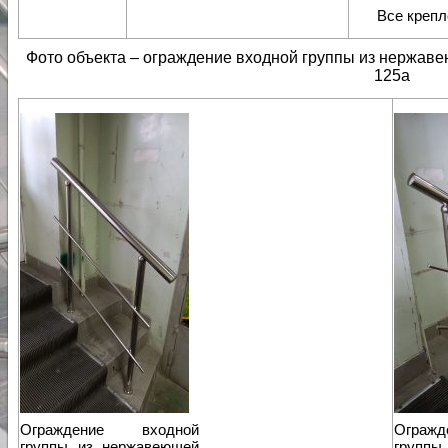
Все крепл
Фото объекта – ограждение входной группы из нержавею
125а
Ограждение входной
Ограж
группы из нержавеющей
группы