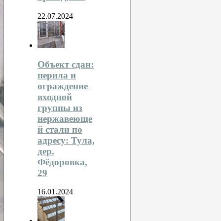
22.07.2024
Объект сдан:
перила и
ограждение
входной
группы из
нержавеюще
й стали по
адресу: Тула,
дер.
Фёдоровка,
29
16.01.2024