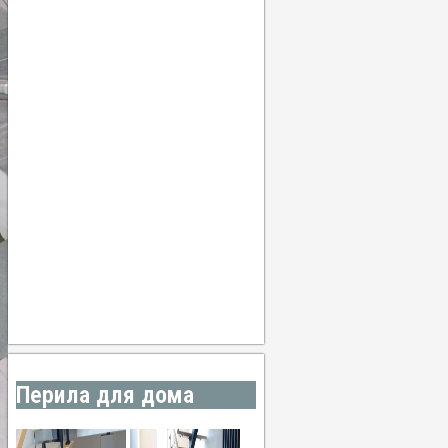
22
°
/
22
°
°C
0 mm
0%
15 Km/h
55%
1018 мб
0 mm/h
21:00
17
°
/
20
°
°C
0 mm
0%
11 Km/h
60%
1019 мб
0 mm/h
00:00
15
°
/
17
°
°C
0 mm
0%
7 Km/h
69%
1020 мб
0 mm/h
03:00
14
°
/
14
°
°C
0 mm
0%
4 Km/h
77%
1022 мб
0 mm/h
Погода от OpenWeatherMap
Перила для дома