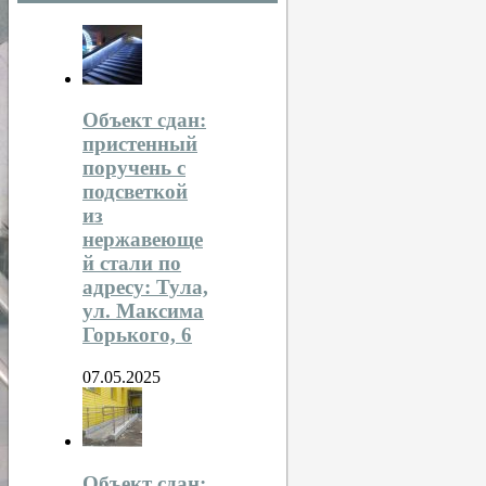
Объект сдан:
пристенный
поручень с
подсветкой
из
нержавеюще
й стали по
адресу: Тула,
ул. Максима
Горького, 6
07.05.2025
Объект сдан: