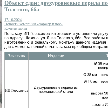
Объект сдан: двухуровневые перила по
Толстого, 66а
17.10.2024
Новости компании «Чаржер плюс»
Комментарии
По заказу ИП Герасимов изготовили и установили дву
по адресу: Щекино, ул. Льва Толстого, 66а. Все работы 
изготовлению и финальному монтажу данного изделия 
дня с момента полной оплаты заказа при общем метраже
Заказчик
Изделие
Ø 38 мм
полир
Ø 38 мм – пол
Ø 16 мм – пол
–
Двухуровневые перила из
ИП Герасимов
нержавеющей стали
высота 90
пор
высота 70