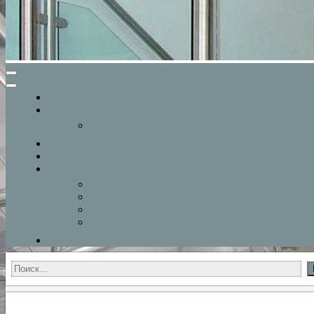
Главная
О компании
Прайслист
Новости
Портфолио
Перила из нержавеющей стали
Поручни
Перила для дома
Стойки для перил
Козырьки, навесы и укрытия для автомобилей
Контакты
Найти: