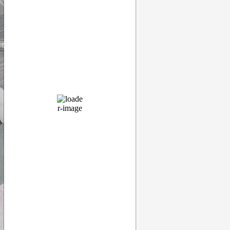
48 %
1011 мб
16 Km/h
Порывы ветра:
20 Km/h
Облака:
7%
Видимость:
10 км
Восход:
04:52
Закат:
20:18
Прогноз
15:00
31
°
/
31
°
°C
0 mm
0%
16 Km/h
48%
1011 мб
0 mm/h
18:00
30
°
/
31
°
°C
0 mm
0%
14 Km/h
51%
1011 мб
0 mm/h
21:00
25
°
/
27
°
°C
0.04 mm
4%
11
Km/h
62%
1010 мб
0 mm/h
00:00