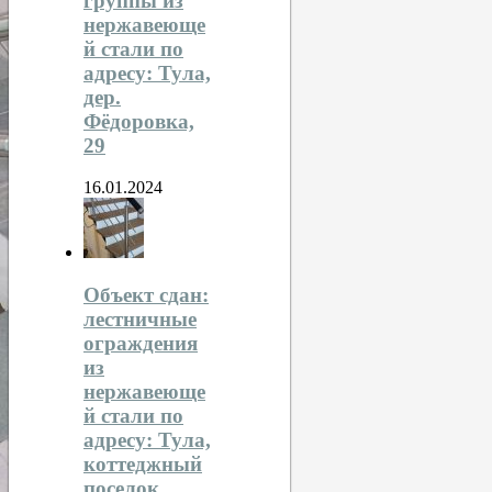
группы из
нержавеюще
й стали по
адресу: Тула,
дер.
Фёдоровка,
29
16.01.2024
Объект сдан:
лестничные
ограждения
из
нержавеюще
й стали по
адресу: Тула,
коттеджный
поселок