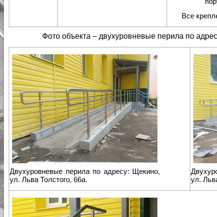
пор
Все крепл
Фото объекта – двухуровневые перила по адресу
Двухуровневые перила по адресу: Щекино,
Двухур
ул. Льва Толстого, 66а.
ул. Льв