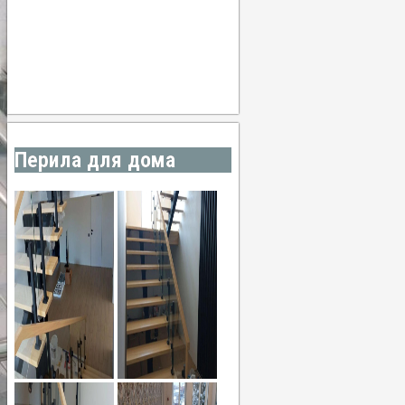
21
°
/
21
°
°C
1 mm
100%
6 Km/h
92%
1011 мб
0 mm/h
Погода от OpenWeatherMap
Перила для дома