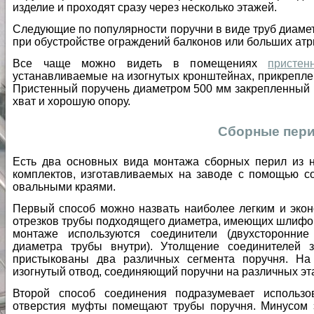
изделие и проходят сразу через несколько этажей.
Следующие по популярности поручни в виде труб диаме
при обустройстве ограждений балконов или больших атр
Все чаще можно видеть в помещениях
пристен
устанавливаемые на изогнутых кронштейнах, прикреплен
Пристенный поручень диаметром 500 мм закрепленный 
хват и хорошую опору.
Сборные пер
Есть два основных вида монтажа сборных перил из н
комплектов, изготавливаемых на заводе с помощью с
овальными краями.
Первый способ можно назвать наиболее легким и эко
отрезков трубы подходящего диаметра, имеющих шлифо
монтаже используются соединители (двухсторонни
диаметра трубы внутри). Утолщение соединителей 
пристыкованы два различных сегмента поручня. На
изогнутый отвод, соединяющий поручни на различных эта
Второй способ соединения подразумевает исполь
отверстия муфты помещают трубы поручня. Минусом эт