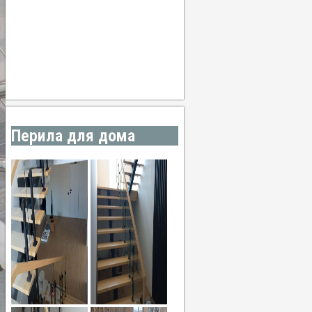
21:00
24
°
/
24
°
°C
0 mm
0%
6 Km/h
76%
1014 мб
0 mm/h
Погода от OpenWeatherMap
Перила для дома