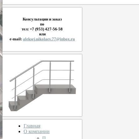
Консультации и заказ
по
тел: +7 (953) 427-56-58
или
e-mail:
aleksej.nikolaev.77@inbox.ru
Главная
О компании
П