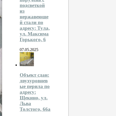
подсветкой
из
нержавеюще
й стали по
адресу: Тула,
ул. Максима
Горького, 6
07.05.2025
Объект сдан:
двухуровнев
ые перила по
адресу:
Щекино, ул.
Льва
Толстого, 66а