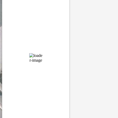
ясно
68 %
1016 мб
13 Km/h
Порывы ветра:
21 Km/h
Облака:
5%
Видимость:
10 км
Восход:
04:50
Закат:
20:20
Прогноз
12:00
25
°
/
28
°
°C
0 mm
0%
17 Km/h
64%
1016 мб
0 mm/h
15:00
28
°
/
30
°
°C
0 mm
0%
14 Km/h
56%
1015 мб
0 mm/h
18:00
29
°
/
29
°
°C
0 mm
0%
10 Km/h
59%
1014 мб
0 mm/h