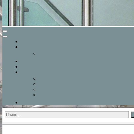
Главная
О компании
Прайслист
Новости
Портфолио
Перила из нержавеющей стали
Поручни
Перила для дома
Стойки для перил
Козырьки, навесы и укрытия для автомобилей
Контакты
Найти: