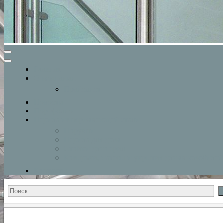
Главная
О компании
Прайслист
Новости
Портфолио
Перила из нержавеющей стали
Поручни
Перила для дома
Стойки для перил
Козырьки, навесы и укрытия для автомобилей
Контакты
Найти: