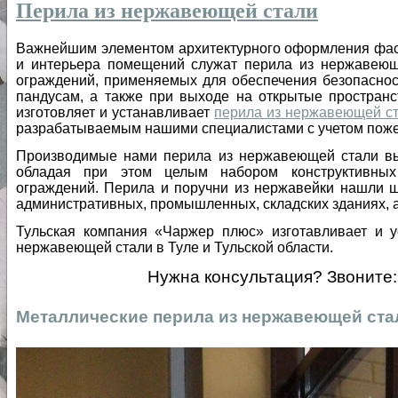
Перила из нержавеющей стали
Важнейшим элементом архитектурного оформления фаса
и интерьера помещений служат перила из нержавеющ
ограждений, применяемых для обеспечения безопаснос
пандусам, а также при выходе на открытые простран
изготовляет и устанавливает
перила из нержавеющей ст
разрабатываемым нашими специалистами с учетом пожел
Производимые нами перила из нержавеющей стали вы
обладая при этом целым набором конструктивны
ограждений. Перила и поручни из нержавейки нашли ш
административных, промышленных, складских зданиях, а 
Тульская компания «Чаржер плюс» изготавливает и 
нержавеющей стали в Туле и Тульской области.
Нужна консультация? Звоните: 
Металлические перила из нержавеющей ста