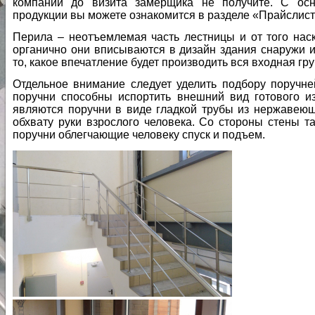
компании до визита замерщика не получите. С ос
продукции вы можете ознакомится в разделе «Прайслист
Перила – неотъемлемая часть лестницы и от того наск
органично они вписываются в дизайн здания снаружи и
то, какое впечатление будет производить вся входная гру
Отдельное внимание следует уделить подбору поручне
поручни способны испортить внешний вид готового 
являются поручни в виде гладкой трубы из нержавеюще
обхвату руки взрослого человека. Со стороны стены т
поручни облегчающие человеку спуск и подъем.